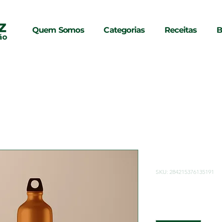
Quem Somos
Categorias
Receitas
B
Sou um pro
SKU: 284215376135191
Preço
R$ 130,00
Quantidade
*