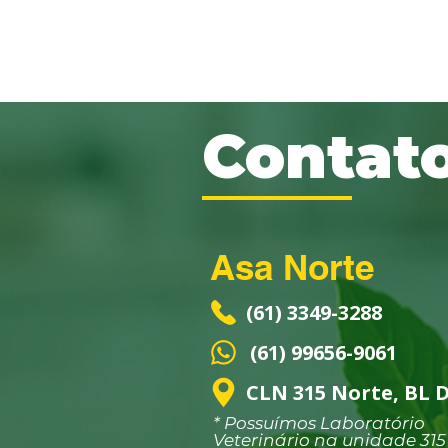
informações. Os compradores gos
antes de comprar.
Contat
Asa Norte
(61) 3349-3288
(61) 99656-9061
CLN 315 Norte, BL D
* Possuímos Laboratório
Veterinário na unidade 315