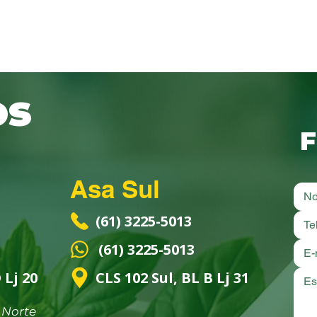
tam de saber o que estão adquirindo 
os
F
Asa Sul
(61) 3225-5013
(61) 3225-5013
 Lj 20
CLS 102 Sul, BL B Lj 31
 Norte