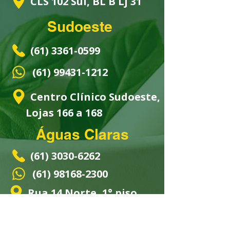
CLS 102 Sul, BL B Lj 31
Sudoeste
(61) 3361-0599
(61) 99431-1212
Centro Clínico Sudoeste,
Lojas 166 a 168
Águas Claras
(61) 3030-6262
(61) 98168-2300
Rua 14 Norte, 1° piso
Loja 190 - Vitrinni Shopping