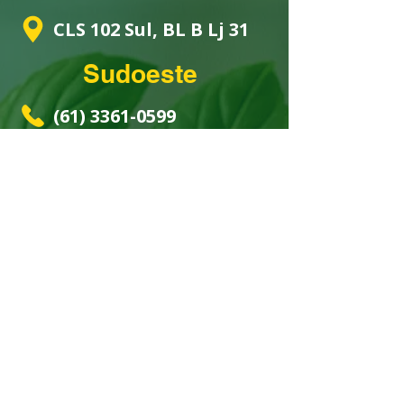
CLS 102 Sul, BL B Lj 31
Sudoeste
(61) 3361-0599
(61) 99431-1212
Centro Clínico Sudoeste,
Lojas 166 a 168
Águas Claras
(61) 3030-6262
(61) 98168-2300
Rua 14 Norte, 1° piso
Loja 190 - Vitrinni Shopping