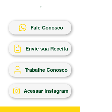
Fale Conosco
Medicamentos manipulados para
O que é um medicam
Envie sua Receita
pets: como funciona e quando é
manipulado e por que
indicado
ser ideal para você
Trabalhe Conosco
Acessar Instagram