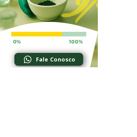
0%
100%
Fale Conosco
Visite uma de nossas unidades
em Brasília:
Asa Norte (CLN 315 Bloco D Lojas 16 e 20)
Asa Sul (CLS 102 Bloco B Loja 31)
Centro Clínico Sudoeste (Salas 166 a 168)
(61) 3349-3288
(61) 99656-9061